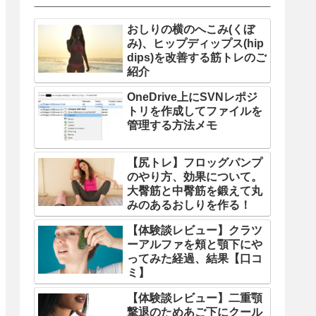
おしりの横のへこみ(くぼ
み)、ヒップディップス(hip
dips)を改善する筋トレのご
紹介
OneDrive上にSVNレポジ
トリを作成してファイルを
管理する方法メモ
【尻トレ】フロッグパンプ
のやり方、効果について。
大臀筋と中臀筋を鍛えて丸
みのあるおしりを作る！
【体験談レビュー】クラツ
ーアルファを頬と顎下にや
ってみた経過、結果【口コ
ミ】
【体験談レビュー】二重顎
撃退のためあご下にクール