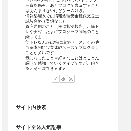
ー資格保有。あとブログで言及すること
はあんまりないけどゲーム好き。
情報処理系では情報処理安全確保支援士
試験合格（登録なし）
資産運用のこと（主に状況報告）、筋ト
レや美容、たまにプログラマ関連のこと
綴ってます。
筋トレなんかは特に論文ベース、その他
も基本的には実体験ベースでブログ書く
ことが多いです。
気になったことや好きなことはとことん
調べて勉強していくタイプですが、飽き
るとそっぽ向きますｗ
サイト内検索
サイト全体人気記事