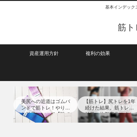
基本インデック
筋ト
資産運用方針
複利の効果
美尻への近道はゴムバ
【筋トレ】尻トレを1年
ンドで筋トレ！やり方
続けた結果。筋トレの
と効果について【誰で
効果、体形変化のまと
もできる】
め【経過写真あり】