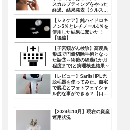
スカルプティングをやった
経過、結果発表【クルス
カ】
【シミケア】純ハイドロキ
ノン5％とレチノール1％を
使用した結果に驚いた！
【後編】
【子宮頸がん検診】高度異
形成で円錐切除手術となっ
た話③～術後の経過(1か月
程度まで)と病理検査結果～
【レビュー】Sarlisi IPL光
脱毛器を使ってみた。自宅
で脱毛とフォトフェイシャ
ル的な事ができる？【口コ
ミ】
【2024年10月】現在の資産
運用状況