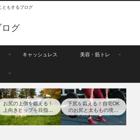
こともするブログ
ブログ
キャッシュレス
美容・筋トレ
お尻の上側を鍛える！
下尻を鍛える！自宅OK
上向きヒップを目指す
のお尻と太ももの境目
トレーニング！
を作るトレーニング！