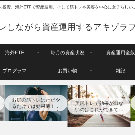
ス投資、海外ETFで資産運用、そして筋トレや美容を中心に女子らしい
レしながら資産運用するアキゾラ
海外ETF
毎月の資産状況
資産運用全般
プログラマ
お買い物
雑記
お尻の筋トレはただや
美尻トレで効果が出な
るだけでは効果薄！筋
いのはこれができてい
トレの効果を上げる大
ないから！見直すべき8
切な事とは？
つのポイント【筋ト
レ】