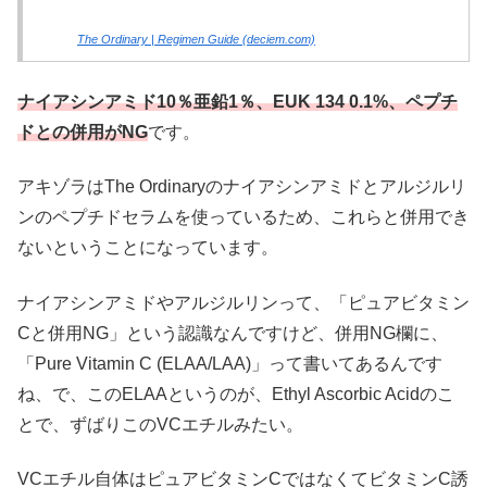
The Ordinary | Regimen Guide (deciem.com)
ナイアシンアミド10％亜鉛1％、EUK 134 0.1%、ペプチ
ドとの併用がNG
です。
アキゾラはThe Ordinaryのナイアシンアミドとアルジルリ
ンのペプチドセラムを使っているため、これらと併用でき
ないということになっています。
ナイアシンアミドやアルジルリンって、「ピュアビタミン
Cと併用NG」という認識なんですけど、併用NG欄に、
「Pure Vitamin C (ELAA/LAA)」って書いてあるんです
ね、で、このELAAというのが、Ethyl Ascorbic Acidのこ
とで、ずばりこのVCエチルみたい。
VCエチル自体はピュアビタミンCではなくてビタミンC誘