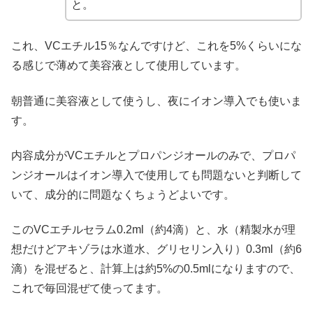
と。
これ、VCエチル15％なんですけど、これを5%くらいにな
る感じで薄めて美容液として使用しています。
朝普通に美容液として使うし、夜にイオン導入でも使いま
す。
内容成分がVCエチルとプロパンジオールのみで、プロパ
ンジオールはイオン導入で使用しても問題ないと判断して
いて、成分的に問題なくちょうどよいです。
このVCエチルセラム0.2ml（約4滴）と、水（精製水が理
想だけどアキゾラは水道水、グリセリン入り）0.3ml（約6
滴）を混ぜると、計算上は約5%の0.5mlになりますので、
これで毎回混ぜて使ってます。