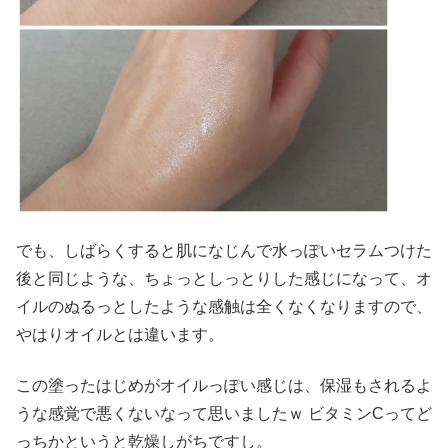
でも、しばらくすると肌になじんで水っぽいセラムつけた
後と同じような、ちょっとしっとりした感じになって、オ
イルのぬるっとしたような感触は全くなくなりますので、
やはりオイルとは違います。
この塗ったはじめがオイルっぽい感じは、保湿もされるよ
うな感覚で悪くないなって思いましたｗ ビタミンCってど
っちかというと乾燥しがちですし。