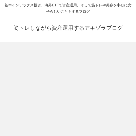
基本インデックス投資、海外ETFで資産運用、そして筋トレや美容を中心に女
子らしいこともするブログ
筋トレしながら資産運用するアキゾラブログ