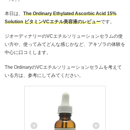
アキゾラ
本日は、
The Ordinary Ethylated Ascorbic Acid 15%
Solution ビタミンVCエチル美容液のレビュー
です。
ジオーディナリーのVCエチルソリューションセラムの使
い方や、使ってみてどんな感じかなど、アキゾラの体験を
中心に口コミします。
The OrdinaryのVCエチルソリューションセラムを考えて
いる方は、参考にしてみてください。