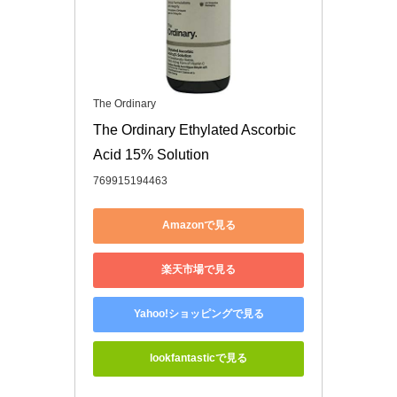
The Ordinary
The Ordinary Ethylated Ascorbic 
Acid 15% Solution
769915194463
Amazonで見る
楽天市場で見る
Yahoo!ショッピングで見る
lookfantasticで見る