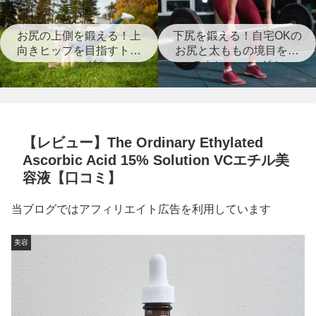
お尻の上側を鍛える！上
下尻を鍛える！自宅OKの
向きヒップを目指すトレ
お尻と太ももの境目を作
ーニング！
るトレーニング！
【レビュー】The Ordinary Ethylated
Ascorbic Acid 15% Solution VCエチル美
容液【口コミ】
当ブログではアフィリエイト広告を利用しています
美容