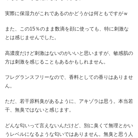
実際に保湿力がこれであるのかどうかは何ともですがｗ
また、この15％のまま数滴を顔に使っても、特に刺激な
とは感じませんでした。
高濃度だけど刺激はないのがいいと思いますが、敏感肌の
方は刺激を感じることもあるかもしれません。
フレグランスフリーなので、香料としての香りはありませ
ん。
ただ、若干原料臭があるように、アキゾラは思う。本当若
干、無臭ではないと感じます。
どんな匂いって言えないんだけど、別に臭くて無理とかい
うレベルになるような匂いではありません。無臭と思う人