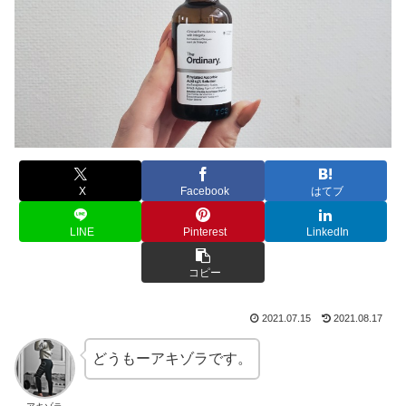
X
Facebook
はてブ
LINE
Pinterest
LinkedIn
コピー
2021.07.15
2021.08.17
どうもーアキゾラです。