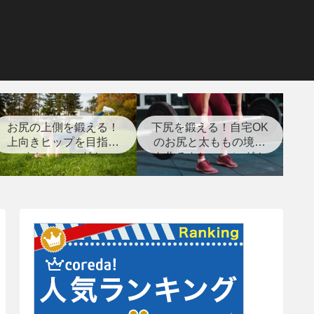
お尻の上側を鍛える！
下尻を鍛える！自宅OK
上向きヒップを目指す
のお尻と太ももの境目
トレーニング！
を作るトレーニング！