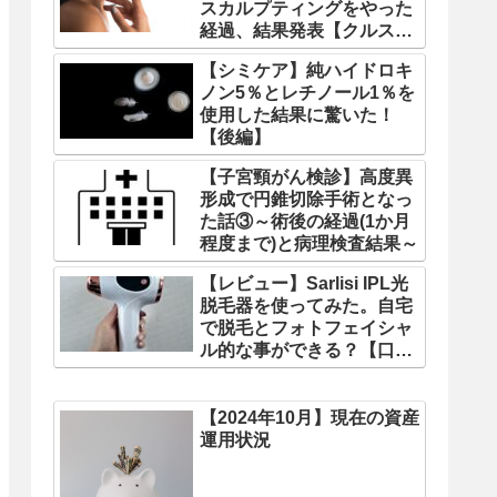
スカルプティングをやった
経過、結果発表【クルス
カ】
【シミケア】純ハイドロキ
ノン5％とレチノール1％を
使用した結果に驚いた！
【後編】
【子宮頸がん検診】高度異
形成で円錐切除手術となっ
た話③～術後の経過(1か月
程度まで)と病理検査結果～
【レビュー】Sarlisi IPL光
脱毛器を使ってみた。自宅
で脱毛とフォトフェイシャ
ル的な事ができる？【口コ
ミ】
【2024年10月】現在の資産
運用状況