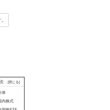
す。
次
全体
国内株式
米国株ETF