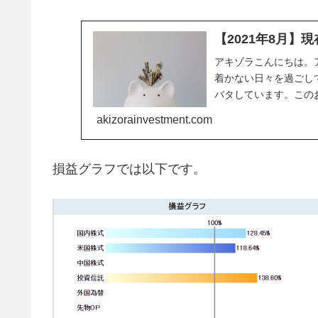
【2021年8月】
アキゾラこんにちは。
着かない日々を過ごし
バタしています。この
ちらに集中していて証券口
akizorainvestment.com
損益グラフでは以下です。