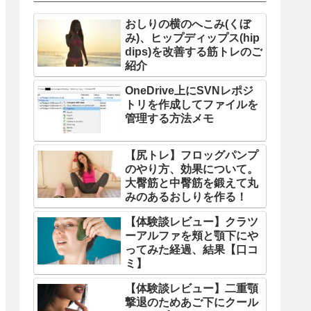
おしりの横のへこみ(くぼ
み)、ヒップディップス(hip
dips)を改善する筋トレのご
紹介
OneDrive上にSVNレポジ
トリを作成してファイルを
管理する方法メモ
【尻トレ】フロッグパンプ
のやり方、効果について。
大臀筋と中臀筋を鍛えて丸
みのあるおしりを作る！
【体験談レビュー】クラツ
ーアルファを頬と顎下にや
ってみた経過、結果【口コ
ミ】
【体験談レビュー】二重顎
撃退のためあご下にクール