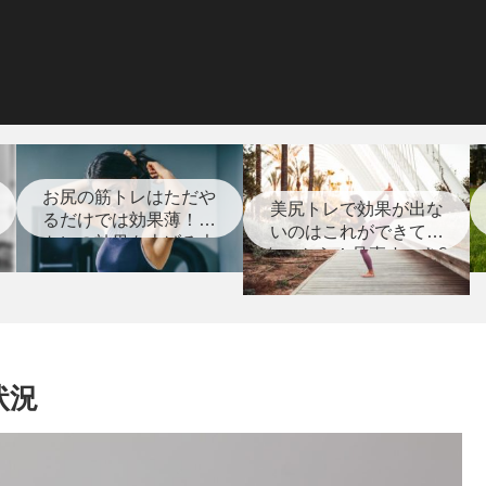
お尻の筋トレはただや
美尻トレで効果が出な
るだけでは効果薄！筋
いのはこれができてい
トレの効果を上げる大
ないから！見直すべき8
切な事とは？
つのポイント【筋ト
レ】
状況