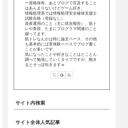
ー資格保有。あとブログで言及すること
はあんまりないけどゲーム好き。
情報処理系では情報処理安全確保支援士
試験合格（登録なし）
資産運用のこと（主に状況報告）、筋ト
レや美容、たまにプログラマ関連のこと
綴ってます。
筋トレなんかは特に論文ベース、その他
も基本的には実体験ベースでブログ書く
ことが多いです。
気になったことや好きなことはとことん
調べて勉強していくタイプですが、飽き
るとそっぽ向きますｗ
サイト内検索
サイト全体人気記事