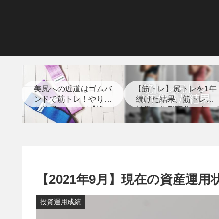
美尻への近道はゴムバ
【筋トレ】尻トレを1年
ンドで筋トレ！やり方
続けた結果。筋トレの
と効果について【誰で
効果、体形変化のまと
もできる】
め【経過写真あり】
【2021年9月】現在の資産運用
投資運用成績