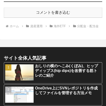
コメントを書き込む
ホーム
資産運用
海外ETF
分配金・配当金
サイト全体人気記事
おしりの横のへこみ(くぼみ)、ヒップ
ディップス(hip dips)を改善する筋ト
レのご紹介
OneDrive上にSVNレポジトリを作成
してファイルを管理する方法メモ