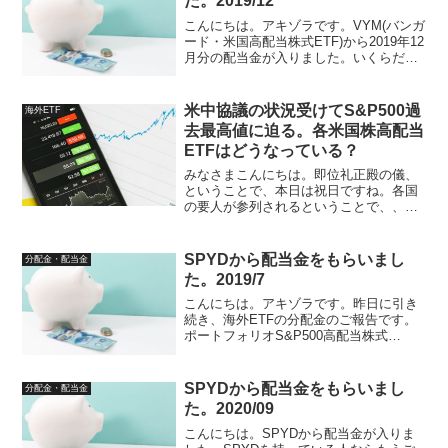
た。2019/12
こんにちは。アキゾラです。VYM(バンガ
ード・米国高配当株式ETF)から2019年12
月分の配当金が入りました。いくらだっ
たかというと。NISA分特定口座分
NISA12株、特定口座で60株の合計72株
で、8.41ドル+33.54ドルで合計4...
米中協議の状況受けてS&P500過
海外ETF
去最高値に迫る。各米国株高配当
ETFはどうなっている？
みなさまこんにちは。即位礼正殿の儀、
ということで、本日は祝日ですね。各国
の要人が参列されるということで、、、
皇室の存在というのはやはりすごいな
と、日本人として改めて感じながら、テ
レビで見ているアキゾラですｗさて、現
SPYDから配当金をもらいまし
分配金・配当金
在、米中の貿易協議の期待感...
た。2019/7
こんにちは。アキゾラです。昨日に引き
続き、海外ETFの分配金のご報告です。
ポートフォリオS&P500高配当株式
ETF(SPYD)から、配当金を貰っています
ー。アキゾラは18株所有しておりまし
て、税引き後受取額が7.49ドルでした
SPYDから配当金をもらいまし
分配金・配当金
ー。ありがた...
た。2020/09
こんにちは。SPYDから配当金が入りま