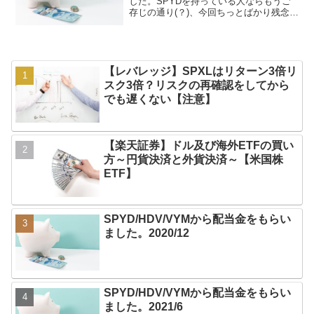
した。SPYDを持っている人ならもうご
存じの通り(？)、今回ちっとばかり残念な
状態です汗。こんな感じでしたー。特定
口座で183株、NISAで18株でございまし
て、合計38.87‬ドル(税引き後)でした。...
【レバレッジ】SPXLはリターン3倍リ
スク3倍？リスクの再確認をしてから
でも遅くない【注意】
【楽天証券】ドル及び海外ETFの買い
方～円貨決済と外貨決済～【米国株
ETF】
SPYD/HDV/VYMから配当金をもらい
ました。2020/12
SPYD/HDV/VYMから配当金をもらい
ました。2021/6