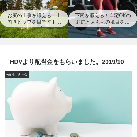
お尻の上側を鍛える！上
下尻を鍛える！自宅OKの
向きヒップを目指すトレ
お尻と太ももの境目を作
ーニング！
るトレーニング！
HDVより配当金をもらいました。2019/10
分配金・配当金