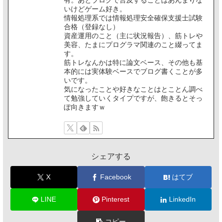
有。あとブログで言及することはあんまりな
いけどゲーム好き。
情報処理系では情報処理安全確保支援士試験
合格（登録なし）
資産運用のこと（主に状況報告）、筋トレや
美容、たまにプログラマ関連のこと綴ってま
す。
筋トレなんかは特に論文ベース、その他も基
本的には実体験ベースでブログ書くことが多
いです。
気になったことや好きなことはとことん調べ
て勉強していくタイプですが、飽きるとそっ
ぽ向きますｗ
シェアする
X
Facebook
はてブ
LINE
Pinterest
LinkedIn
コピー