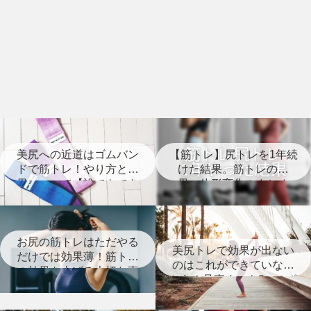
美尻への近道はゴムバン
【筋トレ】尻トレを1年続
ドで筋トレ！やり方と効
けた結果。筋トレの効
果について【誰でもでき
果、体形変化のまとめ
る】
【経過写真あり】
お尻の筋トレはただやる
美尻トレで効果が出ない
だけでは効果薄！筋トレ
のはこれができていない
の効果を上げる大切な事
から！見直すべき8つのポ
とは？
イント【筋トレ】