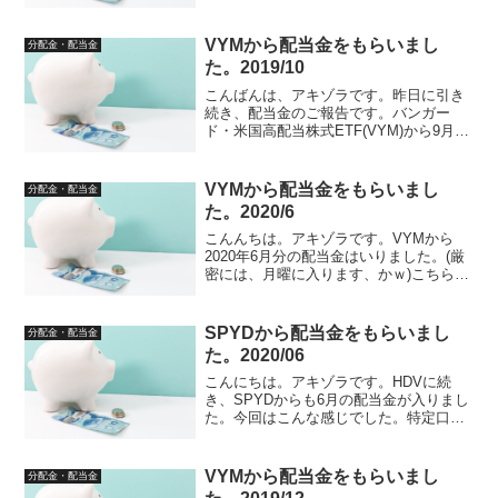
です。`バタバタしてて全然意識してなか
ったｗそれぞれ、どんな状況だったか見
てみます。SPYD 2021年6月の配当金
VYMから配当金をもらいまし
分配金・配当金
は？まず...
た。2019/10
こんばんは、アキゾラです。昨日に引き
続き、配当金のご報告です。バンガー
ド・米国高配当株式ETF(VYM)から9月の
配当金をいただいております。NISA分特
定口座分NISAで12株、特定口座で45株、
合計67株保有で、配当金は合計33.89ド...
VYMから配当金をもらいまし
分配金・配当金
た。2020/6
こんんちは。アキゾラです。VYMから
2020年6月分の配当金はいりました。(厳
密には、月曜に入ります、かｗ)こちらで
した。特定で98株、NISAで12株で、合計
67.88‬ドル(税引き後)でした。日本円参考
は、7,263円(1ドル107円計...
SPYDから配当金をもらいまし
分配金・配当金
た。2020/06
こんにちは。アキゾラです。HDVに続
き、SPYDからも6月の配当金が入りまし
た。今回はこんな感じでした。特定口座
で175株、NISAで18株でございまして、
合計51.84‬ドル(税引き後)でした！日本円
参考では、5,546円（1ドル107円...
VYMから配当金をもらいまし
分配金・配当金