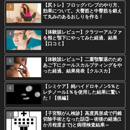
【尻トレ】フロッグパンプのやり方、
効果について。大臀筋と中臀筋を鍛え
て丸みのあるおしりを作る！
【体験談レビュー】クラツーアルファ
を頬と顎下にやってみた経過、結果
【口コミ】
【体験談レビュー】二重顎撃退のため
あご下にクールスカルプティングをや
った経過、結果発表【クルスカ】
【シミケア】純ハイドロキノン5％と
レチノール1％を使用した結果に驚い
た！【後編】
【子宮頸がん検診】高度異形成で円錐
切除手術となった話③～術後の経過(1
か月程度まで)と病理検査結果～