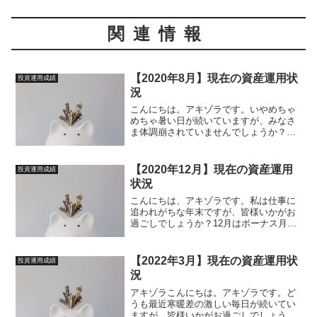
関連情報
【2020年8月】現在の資産運用状
投資運用成績
況
こんにちは。アキゾラです。いやめちゃ
めちゃ暑い日が続いていますが、みなさ
ま体調崩されていませんでしょうか？た
だでさえ外に出たくない暑さの中、マス
クもするとキツイですね・・。まぁアキ
ゾラはあまり外に出ることもないんです
【2020年12月】現在の資産運用
投資運用成績
が、通勤や通学など、毎日...
状況
こんにちは、アキゾラです。私は仕事に
追われがちな年末ですが、皆様いかがお
過ごしでしょうか？12月はボーナス月！
ちょっと前にアキゾラもボーナス入りま
して、非常にありがたいです。今回はそ
こまでコロナの影響はなく、6月とほぼ同
【2022年3月】現在の資産運用状
投資運用成績
水準かな？（6月をよ...
況
アキゾラこんにちは。アキゾラです。ど
うも最近寒暖差の激しい毎日が続いてい
ますが、皆様いかがお過ごしでしょう