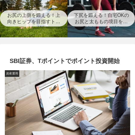
お尻の上側を鍛える！上
下尻を鍛える！自宅OKの
向きヒップを目指すトレ
お尻と太ももの境目を作
ーニング！
るトレーニング！
SBI証券、Tポイントでポイント投資開始
資産運用