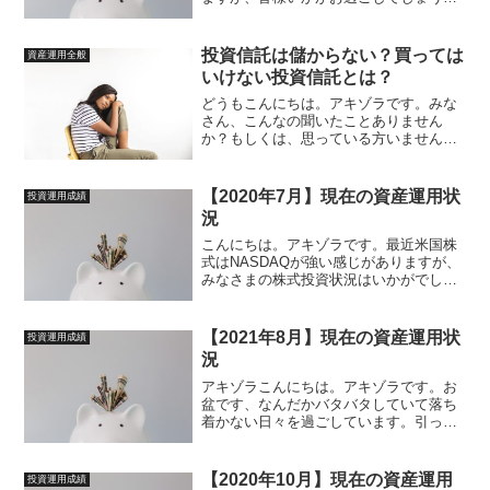
か。アキゾラはちょっと体調崩し気味だ
ったんですが、少し回復してきました。
数日前、異常にだるくて、もうなんかず
投資信託は儲からない？買っては
資産運用全般
っと寝てたいって感じだった...
いけない投資信託とは？
どうもこんにちは。アキゾラです。みな
さん、こんなの聞いたことありません
か？もしくは、思っている方いません
か？「投資信託は止めた方がいいよ、儲
からないよ」「投資信託を買ったけど、
めっちゃマイナスになってる」「投資信
【2020年7月】現在の資産運用状
投資運用成績
託は銀行（証券会社）が儲かる...
況
こんにちは。アキゾラです。最近米国株
式はNASDAQが強い感じがありますが、
みなさまの株式投資状況はいかがでしょ
うか？そんな中、2020年7月の資産運用
状況のご報告です。 全体(7/11現在)評価
損、−315,568円となっています。ちょ
【2021年8月】現在の資産運用状
投資運用成績
っ...
況
アキゾラこんにちは。アキゾラです。お
盆です、なんだかバタバタしていて落ち
着かない日々を過ごしています。引っ越
しをするのでそのもろもろの準備でバタ
バタしています。このお盆休みに色々や
ってしまいたいこともあって、意識がそ
【2020年10月】現在の資産運用
投資運用成績