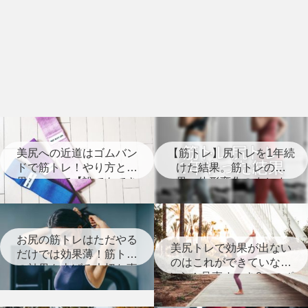
美尻への近道はゴムバン
【筋トレ】尻トレを1年続
ドで筋トレ！やり方と効
けた結果。筋トレの効
果について【誰でもでき
果、体形変化のまとめ
る】
【経過写真あり】
お尻の筋トレはただやる
美尻トレで効果が出ない
だけでは効果薄！筋トレ
のはこれができていない
の効果を上げる大切な事
から！見直すべき8つのポ
とは？
イント【筋トレ】