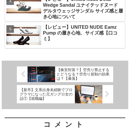
Wedge Sandal ユナイテッドヌード
デルタウェッジサンダル サイズ感と履
き心地について
【レビュー】UNITED NUDE Eamz
Pump の履き心地、サイズ感【口コ
ミ】
【株安対策？】空売り禁止する
とどうなる？空売り規制の効果
は？【暴落】
【新卒】文系出身未経験でプロ
グラマになった元ガングロ女の
話①【就職編】
コメント