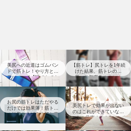
美尻への近道はゴムバン
【筋トレ】尻トレを1年続
ドで筋トレ！やり方と効
けた結果。筋トレの効
果について【誰でもでき
果、体形変化のまとめ
る】
【経過写真あり】
お尻の筋トレはただやる
美尻トレで効果が出ない
だけでは効果薄！筋トレ
のはこれができていない
の効果を上げる大切な事
から！見直すべき8つのポ
とは？
イント【筋トレ】