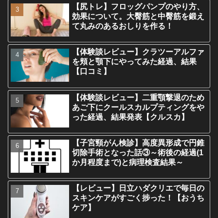
【尻トレ】フロッグパンプのやり方、
効果について。大臀筋と中臀筋を鍛え
て丸みのあるおしりを作る！
【体験談レビュー】クラツーアルファ
を頬と顎下にやってみた経過、結果
【口コミ】
【体験談レビュー】二重顎撃退のため
あご下にクールスカルプティングをや
った経過、結果発表【クルスカ】
【子宮頸がん検診】高度異形成で円錐
切除手術となった話③～術後の経過(1
か月程度まで)と病理検査結果～
【レビュー】日立ハダクリエで毎日の
スキンケアがすごく捗った！【おうち
ケア】