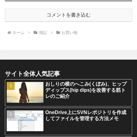
コメントを書き込む
ホーム
雑記
お買い物
サイト全体人気記事
おしりの横のへこみ(くぼみ)、ヒップ
ディップス(hip dips)を改善する筋ト
レのご紹介
OneDrive上にSVNレポジトリを作成
してファイルを管理する方法メモ