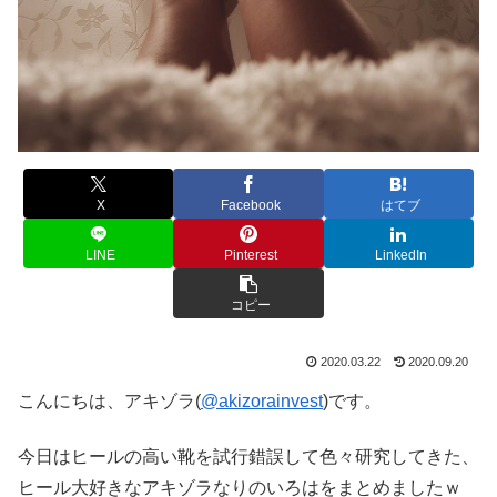
X
Facebook
はてブ
LINE
Pinterest
LinkedIn
コピー
2020.03.22
2020.09.20
こんにちは、アキゾラ(
@akizorainvest
)です。
今日はヒールの高い靴を試行錯誤して色々研究してきた、
ヒール大好きなアキゾラなりのいろはをまとめましたｗ