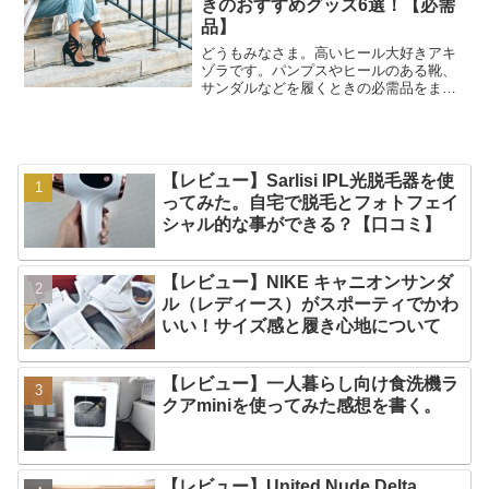
きのおすすめグッズ6選！【必需
品】
どうもみなさま。高いヒール大好きアキ
ゾラです。パンプスやヒールのある靴、
サンダルなどを履くときの必需品をまと
めました。普段8㎝～10㎝程度のヒールを
履いているアキゾラおすすめのグッズだ
ち。このグッズたちがないと、アキゾラ
は10㎝超えを日常で...
【レビュー】Sarlisi IPL光脱毛器を使
ってみた。自宅で脱毛とフォトフェイ
シャル的な事ができる？【口コミ】
【レビュー】NIKE キャニオンサンダ
ル（レディース）がスポーティでかわ
いい！サイズ感と履き心地について
【レビュー】一人暮らし向け食洗機ラ
クアminiを使ってみた感想を書く。
【レビュー】United Nude Delta