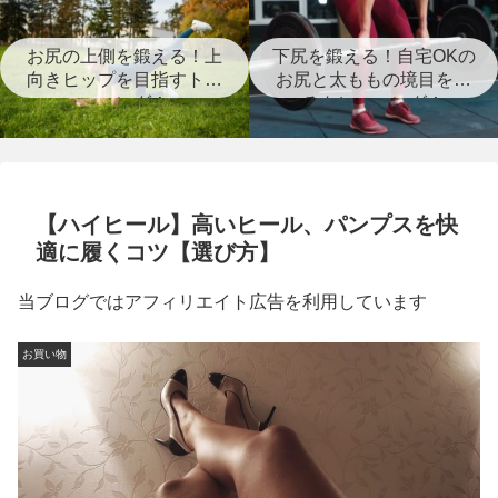
お尻の上側を鍛える！上
下尻を鍛える！自宅OKの
向きヒップを目指すトレ
お尻と太ももの境目を作
ーニング！
るトレーニング！
【ハイヒール】高いヒール、パンプスを快
適に履くコツ【選び方】
当ブログではアフィリエイト広告を利用しています
お買い物