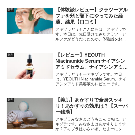
も継続して使用するつもりでいます。そ
んなアキゾラのセルノートを使った感想
【体験談レビュー】クラツーアル
美容
ついての口コミをレビュ...
ファを頬と顎下にやってみた経
過、結果【口コミ】
アキゾラどうもこんにちは、アキゾラで
す。本日は、先日受けてみたクラツーア
ルファがどうだったのか、体験談をお話
していこうと思います。ちなみに、アキ
ゾラはクラツーアルファと同じような脂
肪冷却痩身のクールスカルプティング(ク
【レビュー】YEOUTH
美容
ルスカ)を過去に実施し...
Niacinamide Serum ナイアシン
アミドセラム。ナイアシンアミド
10％配合美容液【口コミ】
アキゾラどうもーアキゾラです。本日
は、YEOUTH Niacinamide Serum、ナイ
アシンアミド美容液のレビューです。
YEOUTHのナイアシンアミドセラム、こ
れiHerbによると発売日が2021年4月2日
で、まだ比較的新しい商品かも...
【美肌】あかすりで全身スッキ
美容
リ！あかすりの効果は？【スーパ
ー銭湯】
アキゾラみなさまどうもこんにちは。ア
キゾラです。みなさまはあかすりします
か？アキゾラは小さい頃、たまーにタオ
ルを固く絞ってお風呂に入った時にやっ