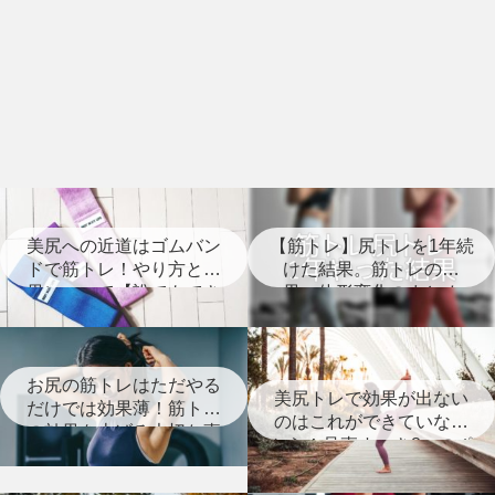
美尻への近道はゴムバン
【筋トレ】尻トレを1年続
ドで筋トレ！やり方と効
けた結果。筋トレの効
果について【誰でもでき
果、体形変化のまとめ
る】
【経過写真あり】
お尻の筋トレはただやる
美尻トレで効果が出ない
だけでは効果薄！筋トレ
のはこれができていない
の効果を上げる大切な事
から！見直すべき8つのポ
とは？
イント【筋トレ】