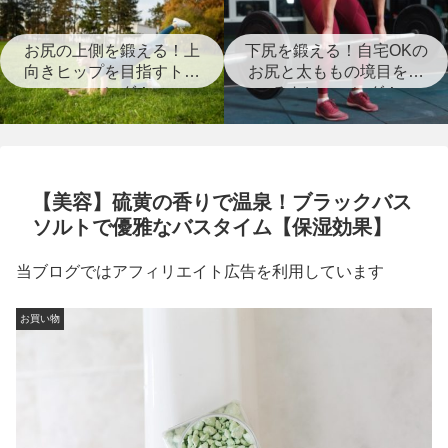
お尻の上側を鍛える！上
下尻を鍛える！自宅OKの
向きヒップを目指すトレ
お尻と太ももの境目を作
ーニング！
るトレーニング！
【美容】硫黄の香りで温泉！ブラックバス
ソルトで優雅なバスタイム【保湿効果】
当ブログではアフィリエイト広告を利用しています
お買い物