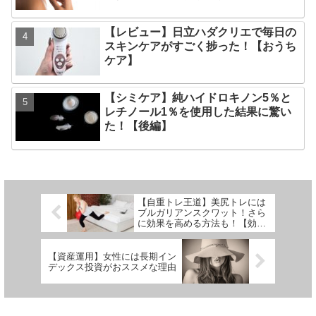
【レビュー】日立ハダクリエで毎日の
スキンケアがすごく捗った！【おうち
ケア】
【シミケア】純ハイドロキノン5％と
レチノール1％を使用した結果に驚い
た！【後編】
【自重トレ王道】美尻トレには
ブルガリアンスクワット！さら
に効果を高める方法も！【効果
絶大】
【資産運用】女性には長期イン
デックス投資がおススメな理由