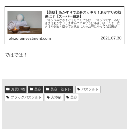
【美肌】あかすりで全身スッキリ！あかすりの効
果は？【スーパー銭湯】
アキゾラみなさまどうもこんにちは。アキゾラです。みな
さまはあかすりしますか？アキゾラは小さい頃、たまーに
タオルを固く絞ってお風呂に入った時にやってた記憶があ
ります。親と一緒にやってたんだと思います。割と大きく
なってからは、ちょっとあかすりと...
2021.07.30
akizorainvestment.com
ではでは！
お買い物
美容
美容・筋トレ
バスソルト
ブラックバスソルト
入浴剤
美容