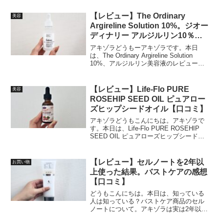
ます。私、あんまり厳密にはかったりし
ない、適当タイプですので、その点ご了
【レビュー】The Ordinary
美容
承をｗ そもそもビタミン...
Argireline Solution 10%。ジオー
ディナリー アルジルリン10％配
合美容液【口コミ】
アキゾラどうもーアキゾラです。本日
は、The Ordinary Argireline Solution
10%、アルジルリン美容液のレビューで
す。表情じわ気になるアキゾラは、なん
となく使い続けようかなと思っている美
容成分のアルジルリン。それ...
【レビュー】Life-Flo PURE
美容
ROSEHIP SEED OIL ピュアロー
ズヒップシードオイル【口コミ】
アキゾラどうもこんにちは。アキゾラで
す。本日は、Life-Flo PURE ROSEHIP
SEED OIL ピュアローズヒップシードオ
イルのレビューです。ローズヒップシー
ドオイル、なんか過去一躍大注目された
ことのあるオイルって感じがしてい...
【レビュー】セルノートを2年以
お買い物
上使った結果。バストケアの感想
【口コミ】
どうもこんにちは。本日は、知っている
人は知っている？バストケア商品のセル
ノートについて。アキゾラは実は2年以上
継続定期購入しています。そして、今後