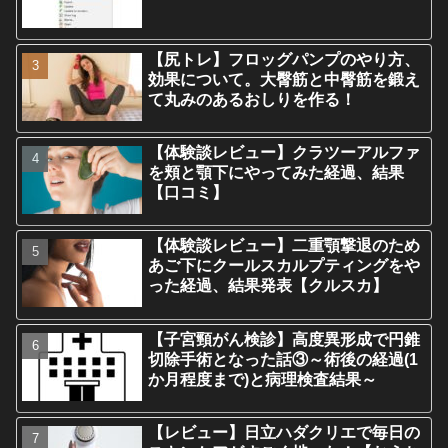
【尻トレ】フロッグパンプのやり方、
効果について。大臀筋と中臀筋を鍛え
て丸みのあるおしりを作る！
【体験談レビュー】クラツーアルファ
を頬と顎下にやってみた経過、結果
【口コミ】
【体験談レビュー】二重顎撃退のため
あご下にクールスカルプティングをや
った経過、結果発表【クルスカ】
【子宮頸がん検診】高度異形成で円錐
切除手術となった話③～術後の経過(1
か月程度まで)と病理検査結果～
【レビュー】日立ハダクリエで毎日の