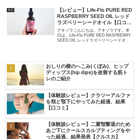
てた記憶があります。親と一緒にやって
たんだと思います。割と大きくなってか
【レビュー】Life-Flo PURE RED
美容
らは、ちょっとあかすりと...
RASPBERRY SEED OIL レッド
ラズベリーシードオイル【口コ
ミ】
アキゾラこんにちは。アキゾラです。本
日は、Life-Flo PURE RED RASPBERRY
SEED OIL レッドラズベリーシードオイ
ルのレビューです。Life-Floのレッドラズ
ベリーシードオイルの購入を検討されて
いる方に、参考に...
おしりの横のへこみ(くぼみ)、ヒップ
ディップス(hip dips)を改善する筋ト
レのご紹介
【体験談レビュー】クラツーアルファ
を頬と顎下にやってみた経過、結果
【口コミ】
【体験談レビュー】二重顎撃退のため
あご下にクールスカルプティングをや
った経過、結果発表【クルスカ】