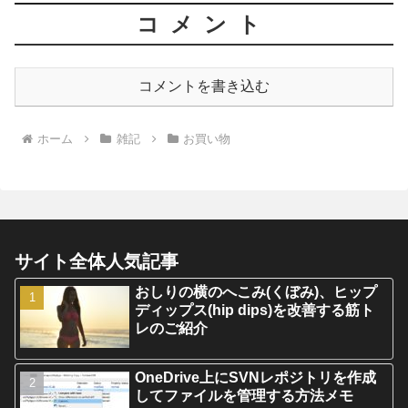
コメント
コメントを書き込む
ホーム
雑記
お買い物
サイト全体人気記事
おしりの横のへこみ(くぼみ)、ヒップ
ディップス(hip dips)を改善する筋ト
レのご紹介
OneDrive上にSVNレポジトリを作成
してファイルを管理する方法メモ