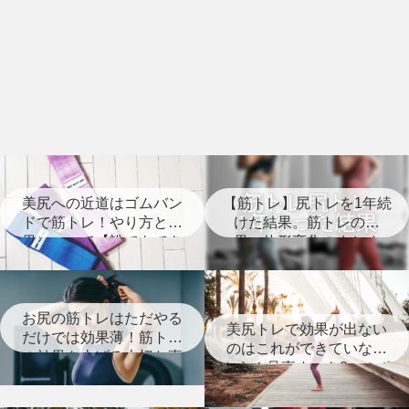
美尻への近道はゴムバン
【筋トレ】尻トレを1年続
ドで筋トレ！やり方と効
けた結果。筋トレの効
果について【誰でもでき
果、体形変化のまとめ
る】
【経過写真あり】
お尻の筋トレはただやる
美尻トレで効果が出ない
だけでは効果薄！筋トレ
のはこれができていない
の効果を上げる大切な事
から！見直すべき8つのポ
とは？
イント【筋トレ】