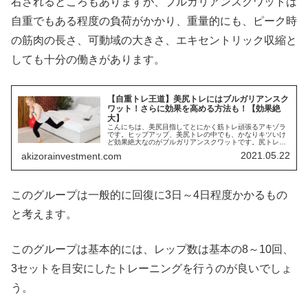
右されるところもありますが、ブルガリアンスクワットは
自重でもある程度の負荷がかかり、重量的にも、ピーク時
の筋肉の長さ、可動域の大きさ、エキセントリック収縮と
しても十分の働きがあります。
【自重トレ王道】美尻トレにはブルガリアンスク
ワット！さらに効果を高める方法も！【効果絶
大】
こんにちは、美尻目指してとにかく筋トレ頑張るアキゾラ
です。ヒップアップ、美尻トレの中でも、かなりキツいけ
ど効果絶大なのがブルガリアンスクワットです。尻トレは
一つしか認めない。どれか一つだけ選べ、と言われたら
2021.05.22
akizorainvestment.com
（どんな状況だろ）、間違いなくブル...
このグループは一般的に回復に3日～4日程度かかるもの
と考えます。
このグループは基本的には、レップ数は基本の8～10回、
3セットを目安にしたトレーニングを行うのが良いでしょ
う。