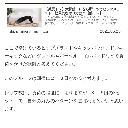
【美尻トレ】大臀筋トレなら断トツでヒップスラ
スト！効果的なやり方は？【筋トレ】
こんにちは。3度の飯よりお尻トレ！なアキゾラです。
（審議中）みなさんは、美尻トレといえば（？）、何が好
きですか？アキゾラは、結構ヒップスラストがツボです！
ヒップスラストは、大臀筋ターゲットで集中的に攻めたい
時に是非お勧めしたい筋トレ種目。大...
2021.05.23
akizorainvestment.com
ここで挙げているヒップスラストやキックバック、ドンキ
ーキックなどはダンベルやバーベル、ゴムバンドなどで負
荷をかけた状態と考えてください。
このグループは回復に２，３日かかると考えます。
レップ数は、負荷の程度にもよりますが、8～15回の3セ
ット～で、自分の好みのパターンを選ばれるといいと思い
ます。