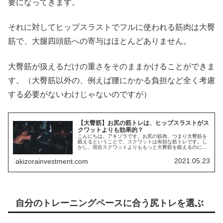
要になってきます。
それに対してヒップスラストでフルに使われる筋肉は大臀
筋で、大腿四頭筋への寄与はほとんどありません。
大臀筋が扱えるだけの重さをそのままかけることができま
す。（大臀筋以外の、例えば腰にかかる負担など全く考慮
する必要がないわけじゃないのですが）
【大臀筋】お尻の筋トレは、ヒップスラストがス
クワットよりも効果的？
こんにちは。アキゾラです。お尻の筋肉、つまり大臀筋を
鍛えるということで、スクワットは有効な筋トレです。し
かし、現在スクワットよりももっと大臀筋を鍛えるのに有
効なのではないか、と考えられているのはヒップスラスト
です。スクワットって、きついです...
2021.05.23
akizorainvestment.com
自分のトレーニングペースに合う尻トレを選ぶ