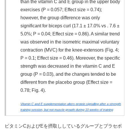
than the vitamin C and E group in the upper body
exercises (P = 0.057; Effect size = 0.74);
however, the group difference was only
significant for biceps curl (17.1 ± 17.0% vs . 7.6 ±
5.0%; P = 0.04; Effect size = 0.86). A similar trend
was observed in the isometric maximal voluntary
contraction (MVC) for the knee‐extensors (Fig. 4;
P = 0.1; Effect size = 0.46). Moreover, the specific
strength was decreased in the vitamin C and E
group (P = 0.03), and the changes tended to be
different from the placebo group (Effect size =
0.78; Fig. 4).
Vitamin C and E supplementation alters protein signalling after a strength
training session, but not muscle growth during 10 weeks of training
ビタミンCおよびEを摂取ししているグループとプラセボ