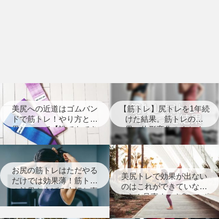
美尻への近道はゴムバン
【筋トレ】尻トレを1年続
ドで筋トレ！やり方と効
けた結果。筋トレの効
果について【誰でもでき
果、体形変化のまとめ
る】
【経過写真あり】
お尻の筋トレはただやる
美尻トレで効果が出ない
だけでは効果薄！筋トレ
のはこれができていない
の効果を上げる大切な事
から！見直すべき8つのポ
とは？
イント【筋トレ】