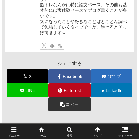
筋トレなんかは特に論文ベース、その他も基
本的には実体験ベースでブログ書くことが多
いです。
気になったことや好きなことはとことん調べ
て勉強していくタイプですが、飽きるとそっ
ぽ向きますｗ
シェアする
X
Facebook
はてブ
LINE
Pinterest
LinkedIn
コピー
アキゾラをフォローする
メニュー
ホーム
検索
トップ
サイドバー