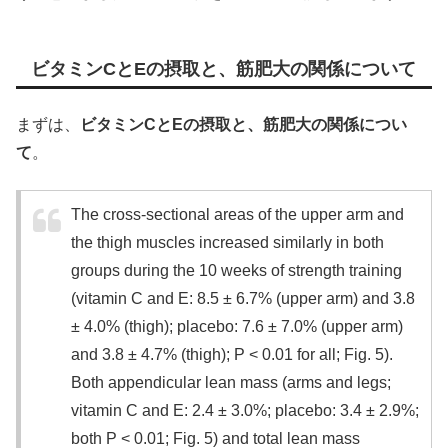
ビタミンCとEの摂取と、筋肥大の関係について
まずは、
ビタミンCとEの摂取と、筋肥大の関係につい
て
。
The cross‐sectional areas of the upper arm and
the thigh muscles increased similarly in both
groups during the 10 weeks of strength training
(vitamin C and E: 8.5 ± 6.7% (upper arm) and 3.8
± 4.0% (thigh); placebo: 7.6 ± 7.0% (upper arm)
and 3.8 ± 4.7% (thigh); P < 0.01 for all; Fig. 5).
Both appendicular lean mass (arms and legs;
vitamin C and E: 2.4 ± 3.0%; placebo: 3.4 ± 2.9%;
both P < 0.01; Fig. 5) and total lean mass