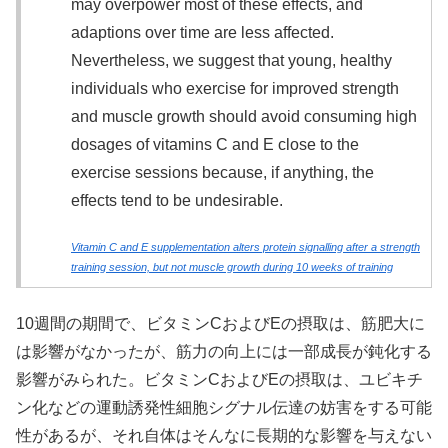
may overpower most of these effects, and
adaptions over time are less affected.
Nevertheless, we suggest that young, healthy
individuals who exercise for improved strength
and muscle growth should avoid consuming high
dosages of vitamins C and E close to the
exercise sessions because, if anything, the
effects tend to be undesirable.
Vitamin C and E supplementation alters protein signalling after a strength
training session, but not muscle growth during 10 weeks of training
10週間の期間で、ビタミンCおよびEの摂取は、筋肥大に
は影響がなかったが、筋力の向上には一部成長が鈍化する
影響がみられた。ビタミンCおよびEの摂取は、ユビキチ
ン化などの運動誘発性細胞シグナル伝達の妨害をする可能
性があるが、それ自体はそんなに長期的な影響を与えない