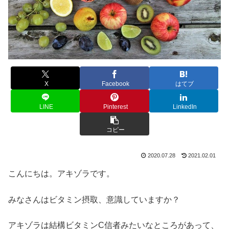
X
Facebook
はてブ
LINE
Pinterest
LinkedIn
コピー
2020.07.28
2021.02.01
こんにちは。アキゾラです。
みなさんはビタミン摂取、意識していますか？
アキゾラは結構ビタミンC信者みたいなところがあって、