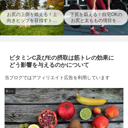
お尻の上側を鍛える！上
下尻を鍛える！自宅OKの
向きヒップを目指すトレ
お尻と太ももの境目を作
ーニング！
るトレーニング！
ビタミンC及びEの摂取は筋トレの効果に
どう影響を与えるのかについて
当ブログではアフィリエイト広告を利用しています
筋トレ