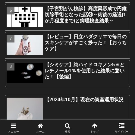
【子宮頸がん検診】高度異形成で円錐
切除手術となった話③～術後の経過(1
か月程度まで)と病理検査結果～
【レビュー】日立ハダクリエで毎日の
スキンケアがすごく捗った！【おうち
ケア】
【シミケア】純ハイドロキノン5％と
レチノール1％を使用した結果に驚い
た！【後編】
【2024年10月】現在の資産運用状況
【2024年6月】現在の資産運用状況
メニュー
ホーム
検索
トップ
サイドバー