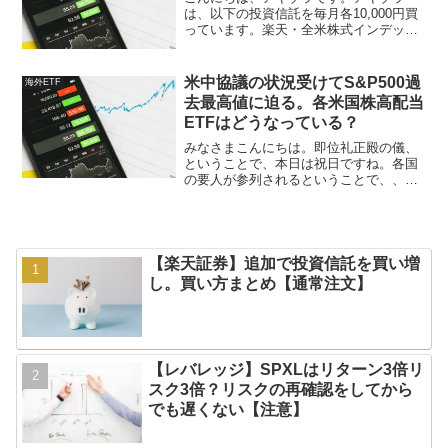
は、以下の投資信託を毎月各10,000円買
っています。楽天・全米株式インデック
ス・ファンド (楽天VTI)ｅＭＡＸＩＳ Ｓ
ｌｉｍ 米国株式（Ｓ＆Ｐ５００） ｅＭＡ
ＸＩＳ Ｓｌｉｍ 先進国株式インデックス
米中協議の状況受けてS&P500過
海外ETF
こ...
去最高値に迫る。各米国株高配当
ETFはどうなっている？
みなさまこんにちは。即位礼正殿の儀、
ということで、本日は祝日ですね。各国
の要人が参列されるということで、、、
皇室の存在というのはやはりすごいな
と、日本人として改めて感じながら、テ
レビで見ているアキゾラですｗさて、現
在、米中の貿易協議の期待感...
【楽天証券】追加で投資信託を買い増
し。買い方まとめ【通常注文】
【レバレッジ】SPXLはリターン3倍リ
スク3倍？リスクの再確認をしてから
でも遅くない【注意】