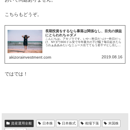
こちらもどうぞ。
長期投資をするなら暴落は関係なし、目先の損益
にとらわれちゃダメ
こんにちは。アキゾラです。いや～昨日だっけ一昨日だっ
け、NYダウ800ドル安で今年最大の下げ幅？毎日起きたら
うわぁああみたいなニュース出ててもう若干マヒし出して
いる感じがありますがｗ NYダウの下げ幅が今年最大だっ
たけど・・・ちょっと、NY...
2019.08.16
akizorainvestment.com
ではでは！
資産運用全般
日本株
日本株式
相場下落
米国株