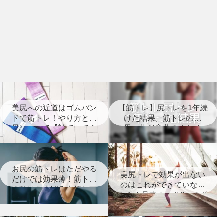
美尻への近道はゴムバン
【筋トレ】尻トレを1年続
ドで筋トレ！やり方と効
けた結果。筋トレの効
果について【誰でもでき
果、体形変化のまとめ
る】
【経過写真あり】
お尻の筋トレはただやる
美尻トレで効果が出ない
だけでは効果薄！筋トレ
のはこれができていない
の効果を上げる大切な事
から！見直すべき8つのポ
とは？
イント【筋トレ】