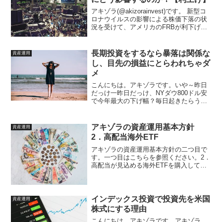
アキゾラ(@akizorainvest)です。 新型コ
ロナウイルスの影響による株価下落の状
況を受けて、アメリカのFRBが利下げ実
施の可能性を示唆しました。米 ＦＲＢの
パウエル議長 追加の利下げの可能性を示
唆利下げって何？ 逆に利上げって何？...
長期投資をするなら暴落は関係な
資産運用
し、目先の損益にとらわれちゃダ
メ
こんにちは。アキゾラです。いや～昨日
だっけ一昨日だっけ、NYダウ800ドル安
で今年最大の下げ幅？毎日起きたらうわ
ぁああみたいなニュース出ててもう若干
マヒし出している感じがありますがｗ
NYダウの下げ幅が今年最大だったけ
アキゾラの資産運用基本方針
資産運用
ど・・・ちょっと、NY...
2．高配当海外ETF
アキゾラの資産運用基本方針の二つ目で
す。一つ目はこちらを参照ください。2．
高配当が見込める海外ETFを購入してい
く二つ目は、高配当の海外ETFです。
基本は高配当が見込める海外ETFを購入
ETFとは？投資信託と違うの？ETFとは
なんぞや？と...
インデックス投資で投資先を米国
資産運用
株式にする理由
こんにちは、アキゾラです。アキゾラ