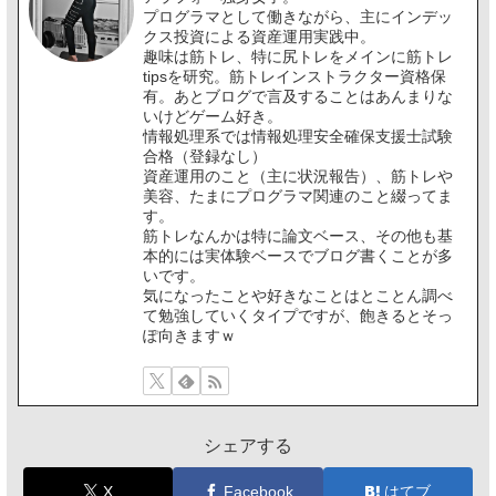
プログラマとして働きながら、主にインデッ
クス投資による資産運用実践中。
趣味は筋トレ、特に尻トレをメインに筋トレ
tipsを研究。筋トレインストラクター資格保
有。あとブログで言及することはあんまりな
いけどゲーム好き。
情報処理系では情報処理安全確保支援士試験
合格（登録なし）
資産運用のこと（主に状況報告）、筋トレや
美容、たまにプログラマ関連のこと綴ってま
す。
筋トレなんかは特に論文ベース、その他も基
本的には実体験ベースでブログ書くことが多
いです。
気になったことや好きなことはとことん調べ
て勉強していくタイプですが、飽きるとそっ
ぽ向きますｗ
シェアする
X
Facebook
はてブ