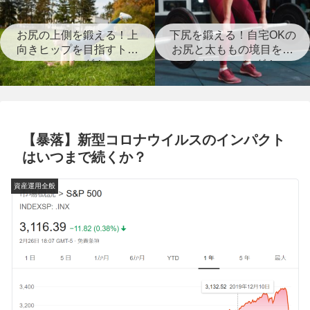
お尻の上側を鍛える！上
下尻を鍛える！自宅OKの
向きヒップを目指すトレ
お尻と太ももの境目を作
ーニング！
るトレーニング！
【暴落】新型コロナウイルスのインパクト
はいつまで続くか？
資産運用全般