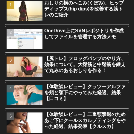
おしりの横のへこみ(くぼみ)、ヒップ
ディップス(hip dips)を改善する筋ト
レのご紹介
OneDrive上にSVNレポジトリを作成
してファイルを管理する方法メモ
【尻トレ】フロッグパンプのやり方、
効果について。大臀筋と中臀筋を鍛え
て丸みのあるおしりを作る！
【体験談レビュー】クラツーアルファ
を頬と顎下にやってみた経過、結果
【口コミ】
【体験談レビュー】二重顎撃退のため
あご下にクールスカルプティングをや
った経過、結果発表【クルスカ】