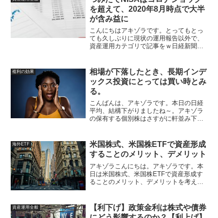
を超えて、2020年8月時点で大半
が含み益に
こんにちはアキゾラです。とってもとっ
ても久しぶりに現状の運用報告以外で、
資産運用カテゴリで記事をｗ日経新聞で
以下のような記事が出ていました。18年1
月から20年8月までの32カ月間、年間の
非課税枠40万円を最大限活用できるよう
相場が下落したとき、長期インデ
複利の効果
に毎月末に3万...
ックス投資にとっては買い時とみ
る。
こんばんは、アキゾラです。本日の日経
平均、結構下がりましたね～。アキゾラ
の保有する個別株はさすがに軒並み下が
りました。今あまり個別株は保有してお
らず、現金ポジションになっているとこ
ろではありますが。。 参考：夏枯れ相
米国株式、米国株ETFで資産形成
海外ETF
場ってどう？長期保有予定...
することのメリット、デメリット
アキゾラこんにちは。アキゾラです。本
日は米国株式、米国株ETFで資産形成す
ることのメリット、デメリットを考えま
す。アキゾラは現状、米国株式の個別株
は取引きしていないのですが、個別株、
ETFともに、基本的なメリットとデメリ
【利下げ】政策金利は株式や債券
資産運用全般
ットは同じかなと思い...
にどう影響するのか？【利上げ】