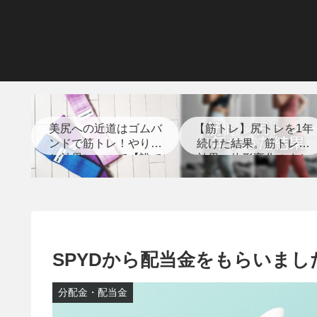
美尻への近道はゴムバ
【筋トレ】尻トレを1年
ンドで筋トレ！やり方
続けた結果。筋トレの
と効果について【誰で
効果、体形変化のまと
もできる】
め【経過写真あり】
SPYDから配当金をもらいました。
分配金・配当金