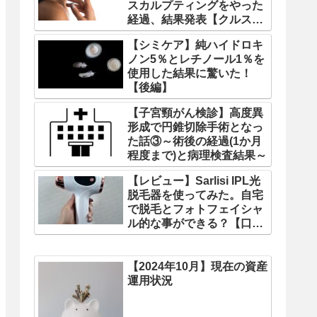
スカルプティングをやった
経過、結果発表【クルス
カ】
【シミケア】純ハイドロキ
ノン5％とレチノール1％を
使用した結果に驚いた！
【後編】
【子宮頸がん検診】高度異
形成で円錐切除手術となっ
た話③～術後の経過(1か月
程度まで)と病理検査結果～
【レビュー】Sarlisi IPL光
脱毛器を使ってみた。自宅
で脱毛とフォトフェイシャ
ル的な事ができる？【口コ
ミ】
【2024年10月】現在の資産
運用状況