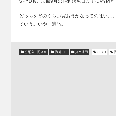
SPYDも、次回9月の権利落ち日までにVYM
どっちをどのくらい買おうかなってのはいまい
ていう。いやー適当。
分配金・配当金
海外ETF
資産運用
SPYD