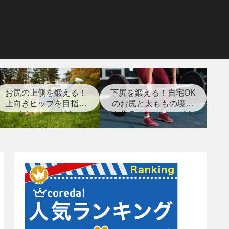
お尻の上側を鍛える！
下尻を鍛える！自宅OK
上向きヒップを目指す
のお尻と太ももの境目
トレーニング！
を作るトレーニング！