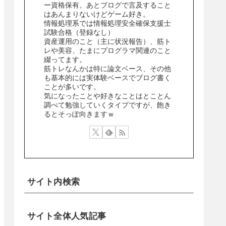
ー資格保有。あとブログで言及すること
はあんまりないけどゲーム好き。
情報処理系では情報処理安全確保支援士
試験合格（登録なし）
資産運用のこと（主に状況報告）、筋ト
レや美容、たまにプログラマ関連のこと
綴ってます。
筋トレなんかは特に論文ベース、その他
も基本的には実体験ベースでブログ書く
ことが多いです。
気になったことや好きなことはとことん
調べて勉強していくタイプですが、飽き
るとそっぽ向きますｗ
サイト内検索
サイト全体人気記事