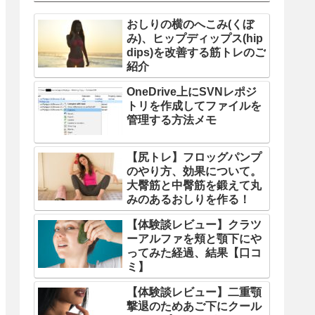
おしりの横のへこみ(くぼ
み)、ヒップディップス(hip
dips)を改善する筋トレのご
紹介
OneDrive上にSVNレポジ
トリを作成してファイルを
管理する方法メモ
【尻トレ】フロッグパンプ
のやり方、効果について。
大臀筋と中臀筋を鍛えて丸
みのあるおしりを作る！
【体験談レビュー】クラツ
ーアルファを頬と顎下にや
ってみた経過、結果【口コ
ミ】
【体験談レビュー】二重顎
撃退のためあご下にクール