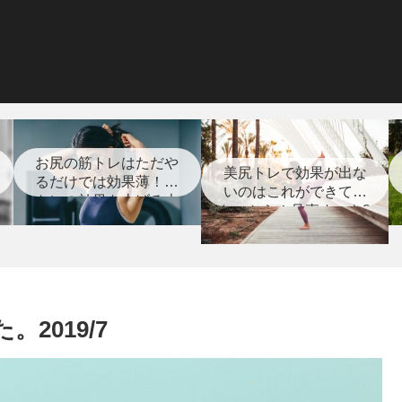
お尻の筋トレはただや
美尻トレで効果が出な
るだけでは効果薄！筋
いのはこれができてい
トレの効果を上げる大
ないから！見直すべき8
切な事とは？
つのポイント【筋ト
レ】
2019/7