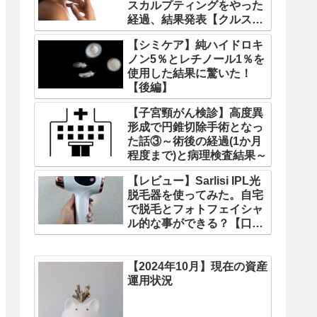
スカルプティングをやった
経過、結果発表【クルス
カ】
【シミケア】純ハイドロキ
ノン5％とレチノール1％を
使用した結果に驚いた！
【後編】
【子宮頸がん検診】高度異
形成で円錐切除手術となっ
た話③～術後の経過(1か月
程度まで)と病理検査結果～
【レビュー】Sarlisi IPL光
脱毛器を使ってみた。自宅
で脱毛とフォトフェイシャ
ル的な事ができる？【口コ
ミ】
【2024年10月】現在の資産
運用状況