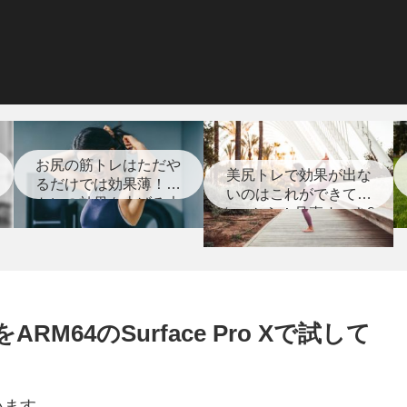
お尻の筋トレはただや
美尻トレで効果が出な
るだけでは効果薄！筋
いのはこれができてい
トレの効果を上げる大
ないから！見直すべき8
切な事とは？
つのポイント【筋ト
レ】
M64のSurface Pro Xで試して
います