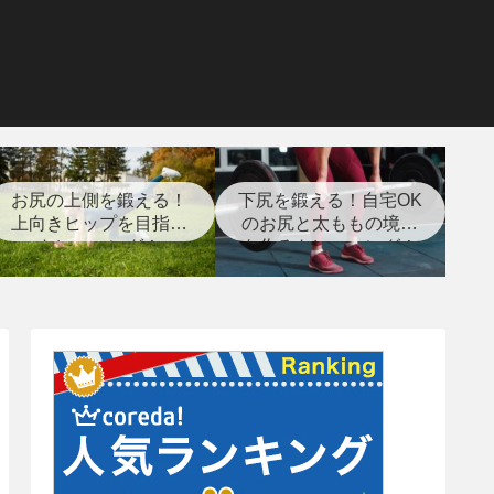
お尻の上側を鍛える！
下尻を鍛える！自宅OK
上向きヒップを目指す
のお尻と太ももの境目
トレーニング！
を作るトレーニング！