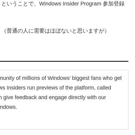
で、Windows Insider Program 参加登録
。（普通の人に需要はほぼないと思いますが）
nity of millions of Windows’ biggest fans who get
ws Insiders run previews of the platform, called
n give feedback and engage directly with our
indows.