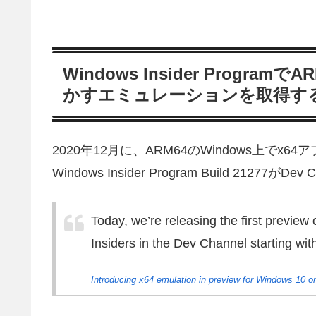
Windows Insider Progra
かすエミュレーションを取得す
2020年12月に、ARM64のWindows上
Windows Insider Program Build 21277
Today, we’re releasing the first previe
Insiders in the Dev Channel starting wit
Introducing x64 emulation in preview for Windows 10