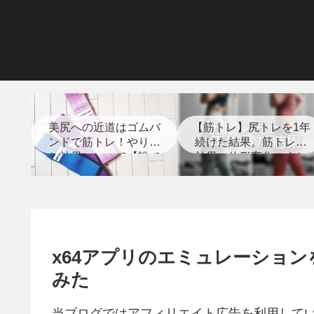
美尻への近道はゴムバ
【筋トレ】尻トレを1年
ンドで筋トレ！やり方
続けた結果。筋トレの
と効果について【誰で
効果、体形変化のまと
もできる】
め【経過写真あり】
x64アプリのエミュレーションをAR
みた
当ブログではアフィリエイト広告を利用して