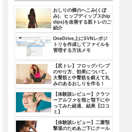
おしりの横のへこみ(くぼ
み)、ヒップディップス(hip
dips)を改善する筋トレのご
紹介
OneDrive上にSVNレポジ
トリを作成してファイルを
管理する方法メモ
【尻トレ】フロッグパンプ
のやり方、効果について。
大臀筋と中臀筋を鍛えて丸
みのあるおしりを作る！
【体験談レビュー】クラツ
ーアルファを頬と顎下にや
ってみた経過、結果【口コ
ミ】
【体験談レビュー】二重顎
撃退のためあご下にクール